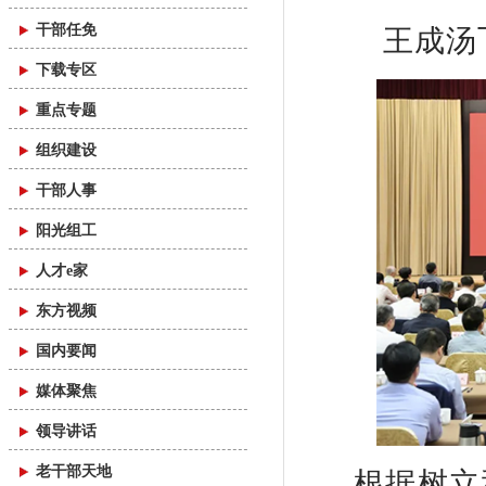
干部任免
王成汤
下载专区
重点专题
组织建设
干部人事
阳光组工
人才e家
东方视频
国内要闻
媒体聚焦
领导讲话
老干部天地
根据树立