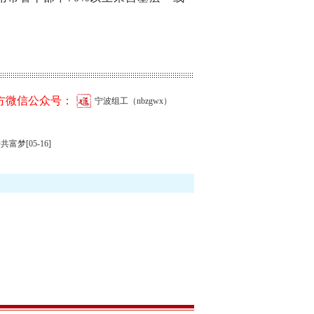
方微信公众号：
宁波组工（nbzgwx）
进共富梦
[05-16]