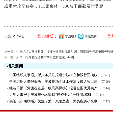
或重大攻坚任务，111家集体、536名干部获及时奖励。
官方微博：
官
宁波组工
港城先锋
上一篇：
中国组织人事报整版丨浙江宁波坚持党建引领共同富裕先行示范阳光照
下一篇：
人民日报专栏报道我市学习教育做法
[04-20]
相关要闻
中国组织人事报头版头条关注报道宁波树立和践行正确政...
[07-21]
中国组织人事报头版丨宁波推动党建工作深度嵌入项目建...
[07-20]
经济日报【党旗在基层一线高高飘扬】报道全国优秀共产...
[07-14]
组织人事报｜宁波奉化区坚持“投资于人”推行“揭榜破...
[07-14]
央视《新闻联播》关注宁波：风雨之夜，党员应急小队彻...
[07-12]