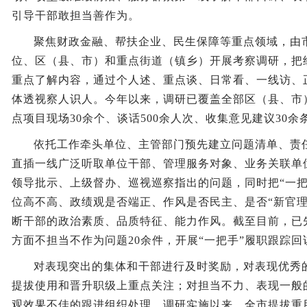
引导干部敢担当善作为。
聚焦财政金融、帮扶企业、民生保障等重点领域，由
位、区（县、市）和重点街道（镇乡）开展考察调研，把
重点了解内容，通过个人述、重点谈、日常看、一线访、正
体透视察人识人。今年以来，调研已覆盖全部区（县、市
点项目现场30余个、谈话500余人次、收集意见建议30余
依托工作牵头单位、主管部门预先建立问题清单、责
直插一线广泛听取单位干部、管理服务对象、业务关联单
领导批示、上级督办、巡视巡察指出的问题，同时把“一把
位高不高、政绩观是否端正、作风是否民主、是否“新官理
断干部的政治素质、品质特征、能力作风。截至目前，已
方面不担当不作为问题20余件，开展“一把手”履职跟踪回
对表现突出的集体和干部进行及时奖励，对表现优秀
提拔使用和晋升职级上重点关注；对担当不力、表现一般
观效果不佳的跟进组织处理。调研实施以来，全市提拔重用