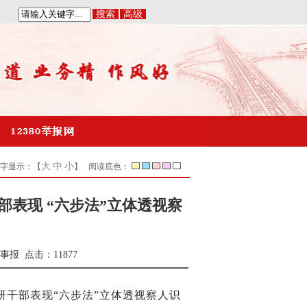
搜索
高级
|
大
中
小
字显示：【
】 阅读底色：
表现 “六步法”立体透视察
事报
点击：
11877
研干部表现“六步法”立体透视察人识